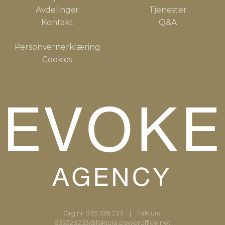
Avdelinger
Tjenester
Kontakt
Q&A
Personvernerklæring
Cookies
Org.nr: 935 328 233
|
Faktura:
935328233@faktura.poweroffice.net