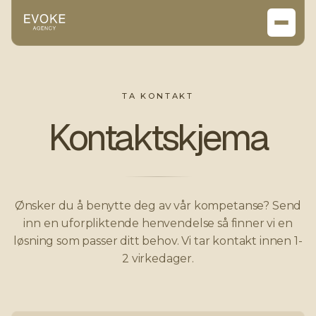
Hjem
TA KONTAKT
Portfolio
Kontaktskjema
Tjenester
Avdelinger
Ønsker du å benytte deg av vår kompetanse? Send
Q&A
inn en uforpliktende henvendelse så finner vi en
løsning som passer ditt behov. Vi tar kontakt innen 1-
Bestilling
2 virkedager.