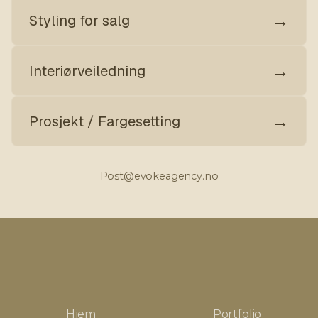
→
Styling for salg
→
Interiørveiledning
→
Prosjekt / Fargesetting
Post@evokeagency.no
Hjem
Portfolio